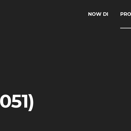
NOW DI
PRO
051)