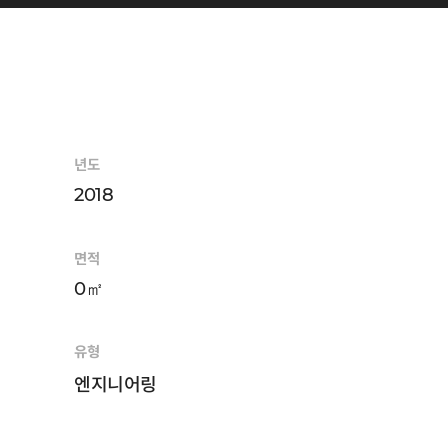
년도
2018
면적
0㎡
유형
엔지니어링