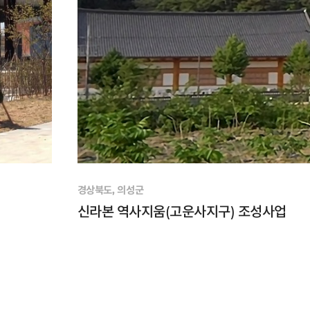
경상북도, 의성군
신라본 역사지움(고운사지구) 조성사업