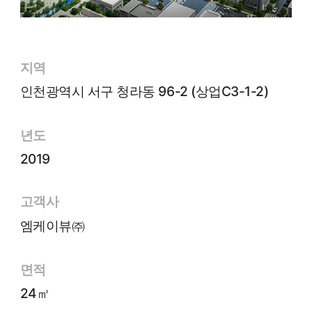
지역
인천광역시 서구 청라동 96-2 (상업C3-1-2)
년도
2019
고객사
엠케이뷰㈜
면적
24㎡