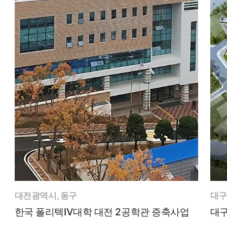
대전광역시, 동구
대구
한국 폴리텍Ⅳ대학 대전 2공학관 증축사업
대구