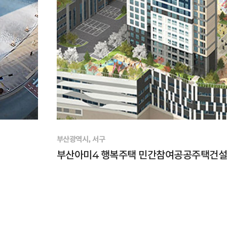
부산광역시, 서구
부산아미4 행복주택 민간참여공공주택건