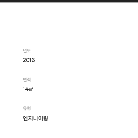
년도
2016
면적
14㎡
유형
엔지니어링