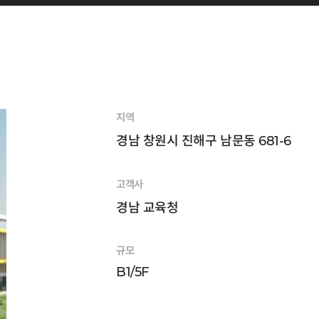
지역
경남 창원시 진해구 남문동 681-6
고객사
경남 교육청
규모
B1/5F