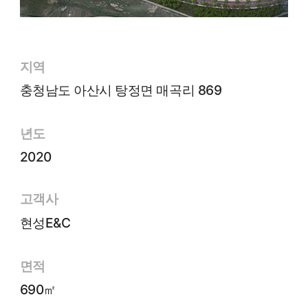
지역
충청남도 아산시 탕정면 매곡리 869
년도
2020
고객사
현성E&C
면적
690㎡