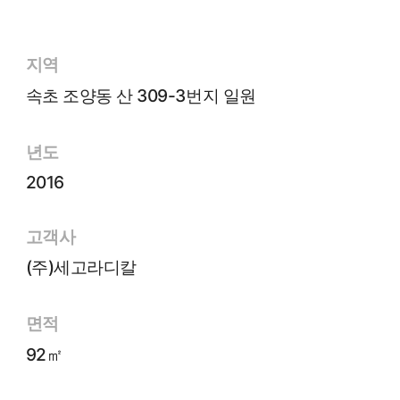
지역
속초 조양동 산 309-3번지 일원
년도
2016
고객사
(주)세고라디칼
면적
92㎡