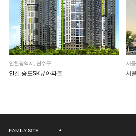
인천광역시, 연수구
서울
인천 송도SK뷰아파트
서
FAMILY SITE