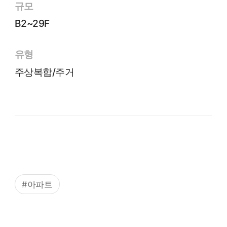
규모
B2~29F
유형
주상복합/주거
#아파트