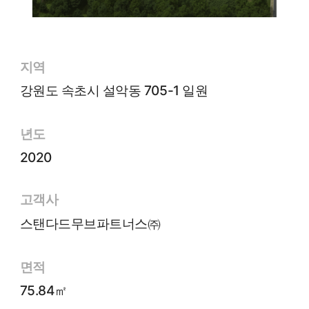
지역
강원도 속초시 설악동 705-1 일원
년도
2020
고객사
스탠다드무브파트너스㈜
면적
75.84㎡