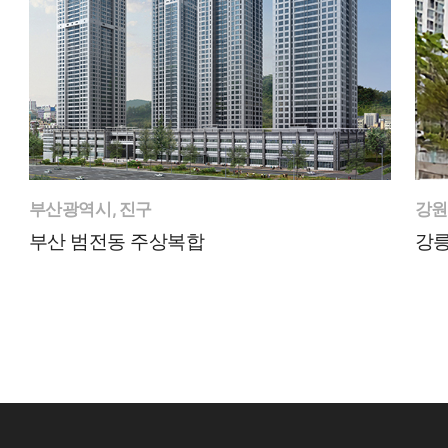
부산광역시, 진구
강원
부산 범전동 주상복합
강릉