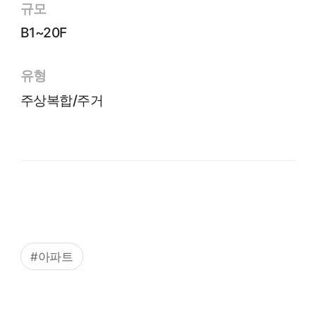
규모
B1~20F
유형
주상복합/주거
#아파트