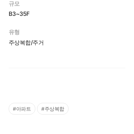
규모
B3~35F
유형
주상복합/주거
#아파트
#주상복합