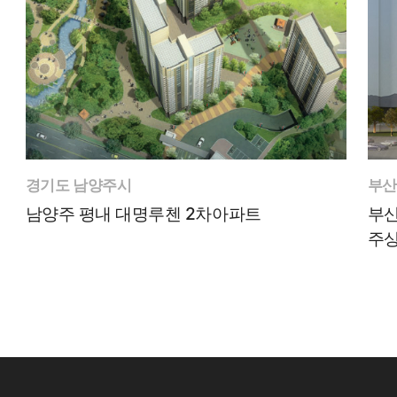
경기도 남양주시
부산
남양주 평내 대명루첸 2차아파트
부산
주