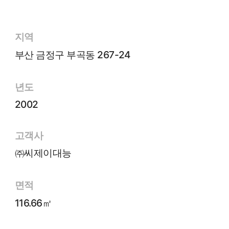
지역
부산 금정구 부곡동 267-24
년도
2002
고객사
㈜씨제이대능
면적
116.66㎡