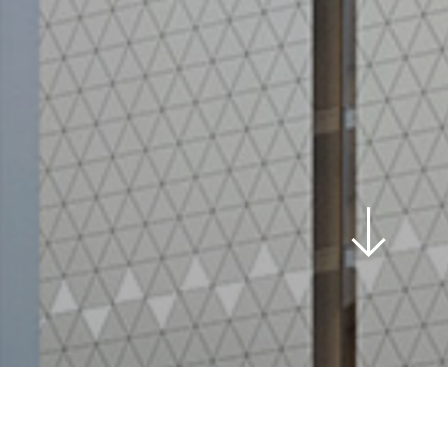
scroll
down