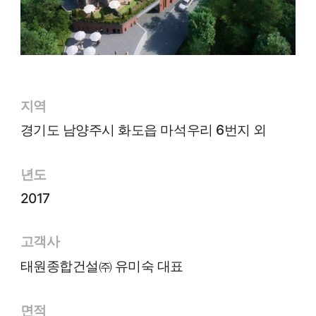
지역
경기도 남양주시 화도읍 마석우리 6번지 외
년도
2017
고객사
태원종합건설㈜ 유미숙 대표
면적