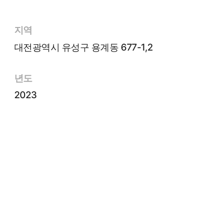
지역
대전광역시 유성구 용계동 677-1,2
년도
2023
고객사
주식회사 자이언트
면적
67.72㎡