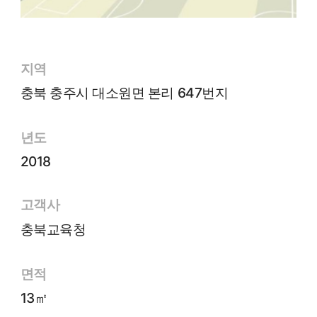
지역
충북 충주시 대소원면 본리 647번지
년도
2018
고객사
충북교육청
면적
13㎡