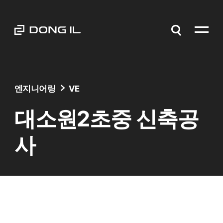
엔지니어링
VE
대소원2초중 신축공
사