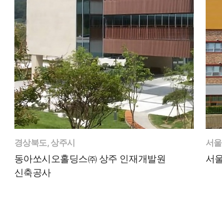
경상북도, 상주시
서울
동아쏘시오홀딩스㈜ 상주 인재개발원
서
신축공사