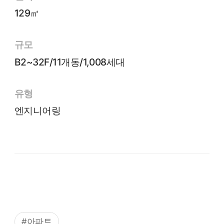
129㎡
규모
B2~32F/11개동/1,008세대
유형
엔지니어링
#아파트