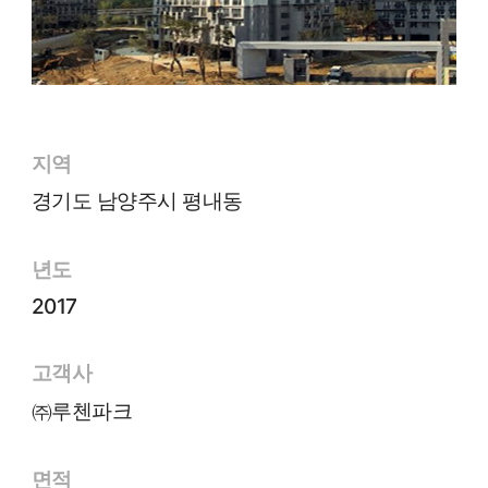
지역
경기도 남양주시 평내동
년도
2017
고객사
㈜루첸파크
면적