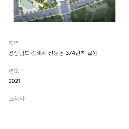
지역
경상남도 김해시 신문동 374번지 일원
년도
2021
고객사
㈜지엠디태우개발
면적