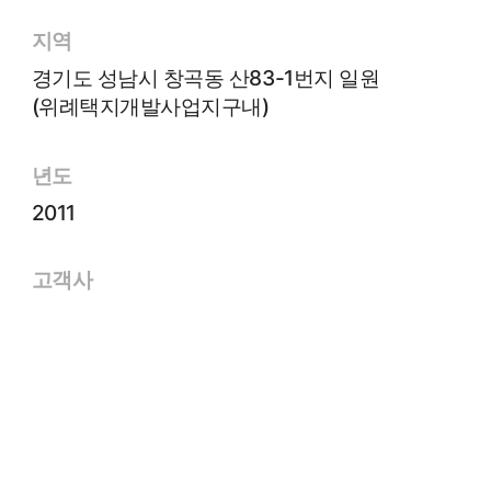
지역
경기도 성남시 창곡동 산83-1번지 일원
(위례택지개발사업지구내)
년도
2011
고객사
대림산업㈜, 현대건설㈜
면적
71㎡