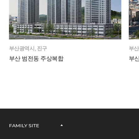
부산광역시, 진구
부산
부산 범전동 주상복합
부산
FAMILY SITE