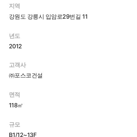
지역
강원도 강릉시 입암로29번길 11
년도
2012
고객사
㈜포스코건설
면적
118㎡
규모
B1/12~13F