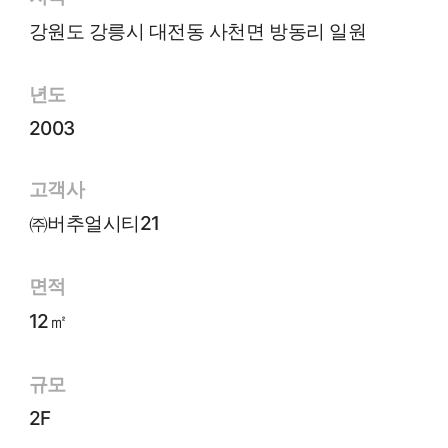
강원도 강릉시 대전동 사천면 방동리 일원
년도
2003
고객사
㈜버추얼시티21
면적
12㎡
규모
2F